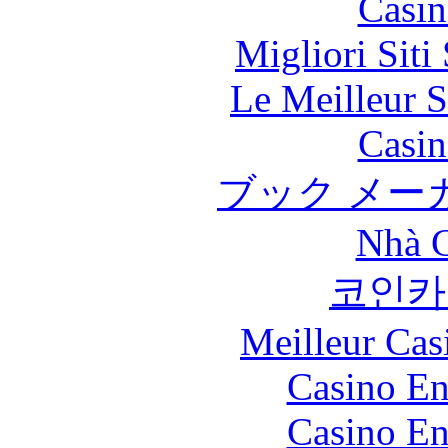
Casin
Migliori Sit
Le Meilleur S
Casin
ブック メー
Nhà C
코인카
Meilleur Cas
Casino En
Casino En