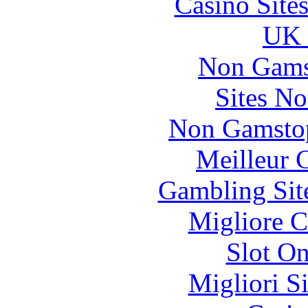
Casino Site
UK 
Non Gams
Sites N
Non Gamstop
Meilleur 
Gambling Sit
Migliore 
Slot On
Migliori S